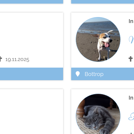
I
M
19.11.2025
Bottrop
I
F