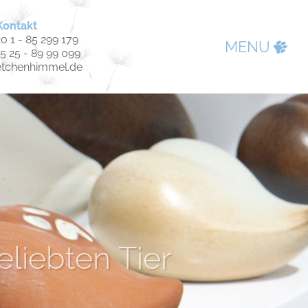
Kontakt
0 1 - 85 299 179
MENU
15 25 - 89 99 099
etchenhimmel.de
 Beistand