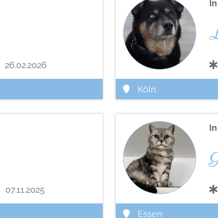
I
L
26.02.2026
Köln
I
G
07.11.2025
Essen