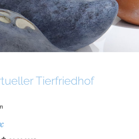
ueller Tierfriedhof
n
x