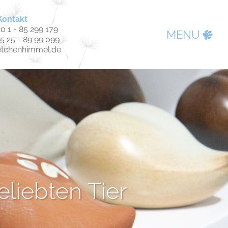
Kontakt
0 1 - 85 299 179
MENU
15 25 - 89 99 099
etchenhimmel.de
liebten Tier