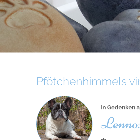
Pfötchenhimmels virt
In Gedenken a
Lenno