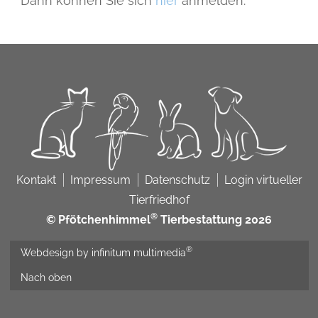
Dann können Sie sich
hier
anmelden.
Kontakt
Impressum
Datenschutz
Login virtueller
Tierfriedhof
®
© Pfötchenhimmel
Tierbestattung 2026
®
Webdesign by infinitum multimedia
Nach oben